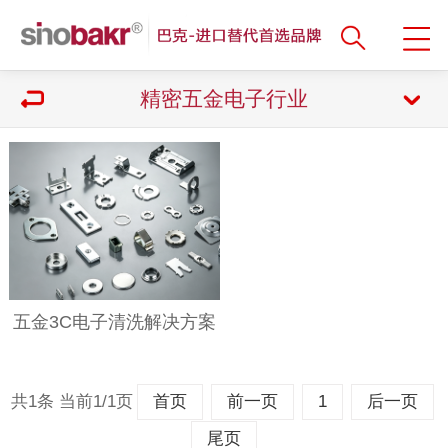
精密五金电子行业
五金3C电子清洗解决方案
共1条 当前1/1页
首页
前一页
1
后一页
尾页